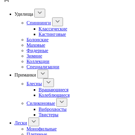
Удилища
Спиннинги
Классические
Кастинговые
Болонские
Маховые
Фидерные
Зимние
Коллекции
Специализации
Приманки
Блесны
Вращающиеся
Колеблющиеся
Силиконовые
Виброхвосты
Твистеры
Лески
Монофильные
Плетеные