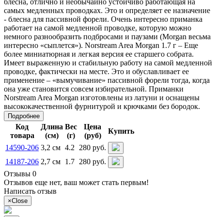
блесна, отлично и необычайно устойчиво работающая на
самых медленных проводках. Это и определяет ее назначение
- блесна для пассивной форели. Очень интересно приманка
работает на самой медленной проводке, которую можно
немного разнообразить подбросами и паузами (Morgan весьма
интересно «сыплется»). Norstream Area Morgan 1.7 г – Еще
более миниатюрная и легкая версия ее старшего собрата.
Имеет выраженную и стабильную работу на самой медленной
проводке, фактически на месте. Это и обуславливает ее
применение – «вымучивание» пассивной форели тогда, когда
она уже становится совсем избирательной. Приманки
Norstream Area Morgan изготовлены из латуни и оснащены
высококачественной фурнитурой и крючками без бородок.
Подробнее
Код
Длина
Вес
Цена
Купить
товара
(см)
(г)
(руб)
14590-206
3,2 см
4.2
280 руб.
14187-206
2,7 см
1.7
280 руб.
Отзывы 0
Отзывов еще нет, ваш может стать первым!
Написать отзыв
×
Close