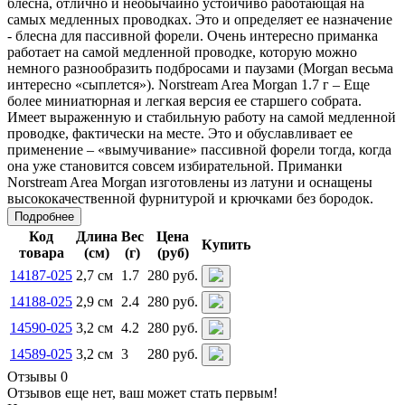
блесна, отлично и необычайно устойчиво работающая на
самых медленных проводках. Это и определяет ее назначение
- блесна для пассивной форели. Очень интересно приманка
работает на самой медленной проводке, которую можно
немного разнообразить подбросами и паузами (Morgan весьма
интересно «сыплется»). Norstream Area Morgan 1.7 г – Еще
более миниатюрная и легкая версия ее старшего собрата.
Имеет выраженную и стабильную работу на самой медленной
проводке, фактически на месте. Это и обуславливает ее
применение – «вымучивание» пассивной форели тогда, когда
она уже становится совсем избирательной. Приманки
Norstream Area Morgan изготовлены из латуни и оснащены
высококачественной фурнитурой и крючками без бородок.
Подробнее
Код
Длина
Вес
Цена
Купить
товара
(см)
(г)
(руб)
14187-025
2,7 см
1.7
280 руб.
14188-025
2,9 см
2.4
280 руб.
14590-025
3,2 см
4.2
280 руб.
14589-025
3,2 см
3
280 руб.
Отзывы 0
Отзывов еще нет, ваш может стать первым!