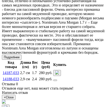
блесна, отлично и необычайно устойчиво работающая на
самых медленных проводках. Это и определяет ее назначение
- блесна для пассивной форели. Очень интересно приманка
работает на самой медленной проводке, которую можно
немного разнообразить подбросами и паузами (Morgan весьма
интересно «сыплется»). Norstream Area Morgan 1.7 г – Еще
более миниатюрная и легкая версия ее старшего собрата.
Имеет выраженную и стабильную работу на самой медленной
проводке, фактически на месте. Это и обуславливает ее
применение – «вымучивание» пассивной форели тогда, когда
она уже становится совсем избирательной. Приманки
Norstream Area Morgan изготовлены из латуни и оснащены
высококачественной фурнитурой и крючками без бородок.
Подробнее
Код
Длина
Вес
Цена
Купить
товара
(см)
(г)
(руб)
14187-033
2,7 см
1.7
280 руб.
14188-033
2,9 см
2.4
280 руб.
Отзывы 0
Отзывов еще нет, ваш может стать первым!
Написать отзыв
×
Close