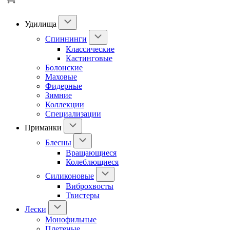
Удилища
Спиннинги
Классические
Кастинговые
Болонские
Маховые
Фидерные
Зимние
Коллекции
Специализации
Приманки
Блесны
Вращающиеся
Колеблющиеся
Силиконовые
Виброхвосты
Твистеры
Лески
Монофильные
Плетеные