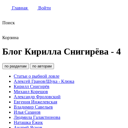
Главная
Войти
Поиск
Корзина
Блог Кирилла Снигирёва - 4
по разделам
по авторам
Статьи о рыбной ловле
Алексей Гранов/Щука - Клюка
Кирилл Снигирёв
Михаил Корешов
Александр Фроловский
Евгения Инжелевская
Владимир Савельев
Илья Сазанов
Людмила Галактионова
Наташка Ёжик
Андрей Яснов