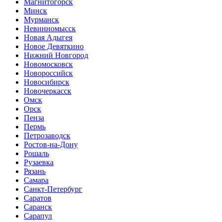
Магнитогорск
Минск
Мурманск
Невинномысск
Новая Адыгея
Новое Девяткино
Нижний Новгород
Новомосковск
Новороссийск
Новосибирск
Новочеркасск
Омск
Орск
Пенза
Пермь
Петрозаводск
Ростов-на-Дону
Рошаль
Рузаевка
Рязань
Самара
Санкт-Петербург
Саратов
Саранск
Сарапул