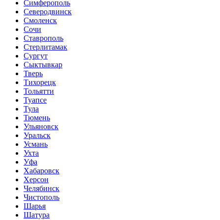
Симферополь
Северодвинск
Смоленск
Сочи
Ставрополь
Стерлитамак
Сургут
Сыктывкар
Тверь
Тихорецк
Тольятти
Туапсе
Тула
Тюмень
Ульяновск
Уральск
Усмань
Ухта
Уфа
Хабаровск
Херсон
Челябинск
Чистополь
Шарья
Шатура