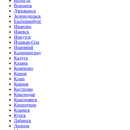
Вологда
Воронеж
Дзержинск
Зеленодольск
Екатеринбург
Иваново
Ижевск
Иркутск
Йошкар-Ола
Ишимбай
Калининград
Калуга
Казань
Кемерово
Киров
Клин
Ковров
Кострома
Краснодар
Красноярск
Кропоткин
Крымск
Курск
Лабинск
Липецк