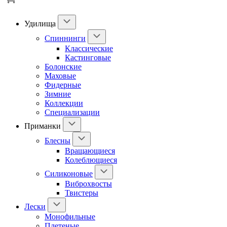
Удилища
Спиннинги
Классические
Кастинговые
Болонские
Маховые
Фидерные
Зимние
Коллекции
Специализации
Приманки
Блесны
Вращающиеся
Колеблющиеся
Силиконовые
Виброхвосты
Твистеры
Лески
Монофильные
Плетеные