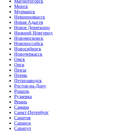
Магнитогорск
Минск
Мурманск
Невинномысск
Новая Адыгея
Новое Девяткино
Нижний Новгород
Новомосковск
Новороссийск
Новосибирск
Новочеркасск
Омск
Орск
Пенза
Пермь
Петрозаводск
Ростов-на-Дону
Рошаль
Рузаевка
Рязань
Самара
Санкт-Петербург
Саратов
Саранск
Сарапул