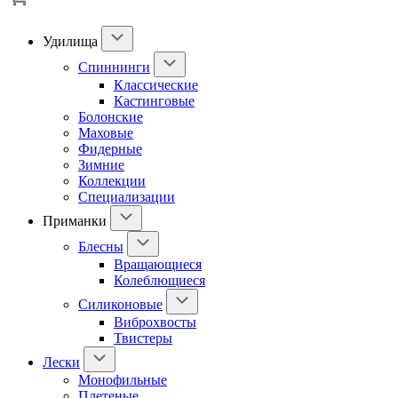
Удилища
Спиннинги
Классические
Кастинговые
Болонские
Маховые
Фидерные
Зимние
Коллекции
Специализации
Приманки
Блесны
Вращающиеся
Колеблющиеся
Силиконовые
Виброхвосты
Твистеры
Лески
Монофильные
Плетеные