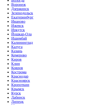
Вологда
Воронеж
Дзержинск
Зеленодольск
Екатеринбург
Иваново
Ижевск
Иркутск
Йошкар-Ола
Ишимбай
Калининград
Калуга
Казань
Кемерово
Киров
Клин
Ковров
Кострома
Краснодар
Красноярск
Кропоткин
Крымск
Курск
Лабинск
Липецк