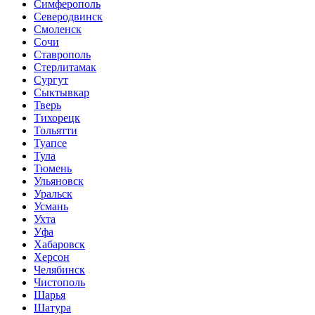
Симферополь
Северодвинск
Смоленск
Сочи
Ставрополь
Стерлитамак
Сургут
Сыктывкар
Тверь
Тихорецк
Тольятти
Туапсе
Тула
Тюмень
Ульяновск
Уральск
Усмань
Ухта
Уфа
Хабаровск
Херсон
Челябинск
Чистополь
Шарья
Шатура