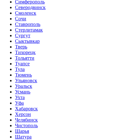
Симферополь
Северодвинск
Смоленск
Сочи
Ставрополь
Стерлитамак
Сургут
Сыктывкар
Тверь
Тихорецк
Тольятти
Туапсе
Тула
Тюмень
Ульяновск
Уральск
Усмань
Ухта
Уфа
Хабаровск
Херсон
Челябинск
Чистополь
Шарья
Шатура