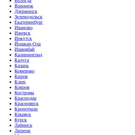
Вологда
Воронеж
Дзержинск
Зеленодольск
Екатеринбург
Иваново
Ижевск
Иркутск
Йошкар-Ола
Ишимбай
Калининград
Калуга
Казань
Кемерово
Киров
Клин
Ковров
Кострома
Краснодар
Красноярск
Кропоткин
Крымск
Курск
Лабинск
Липецк