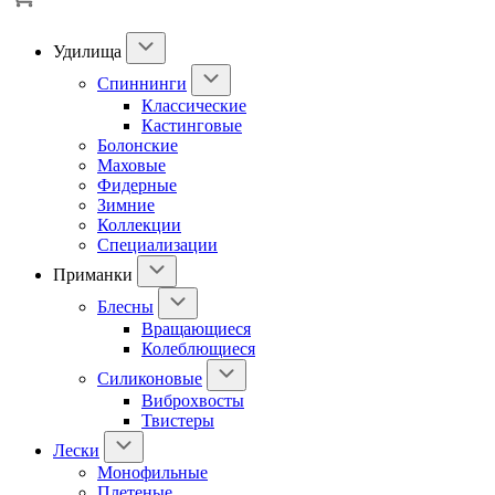
Удилища
Спиннинги
Классические
Кастинговые
Болонские
Маховые
Фидерные
Зимние
Коллекции
Специализации
Приманки
Блесны
Вращающиеся
Колеблющиеся
Силиконовые
Виброхвосты
Твистеры
Лески
Монофильные
Плетеные