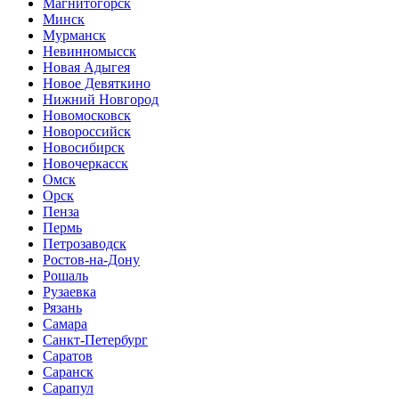
Магнитогорск
Минск
Мурманск
Невинномысск
Новая Адыгея
Новое Девяткино
Нижний Новгород
Новомосковск
Новороссийск
Новосибирск
Новочеркасск
Омск
Орск
Пенза
Пермь
Петрозаводск
Ростов-на-Дону
Рошаль
Рузаевка
Рязань
Самара
Санкт-Петербург
Саратов
Саранск
Сарапул