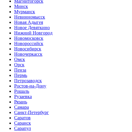
Магнитогорск
Минск
Мурманск
Невинномысск
Новая Адыгея
Новое Девяткино
Нижний Новгород
Новомосковск
Новороссийск
Новосибирск
Новочеркасск
Омск
Орск
Пенза
Пермь
Петрозаводск
Ростов-на-Дону
Рошаль
Рузаевка
Рязань
Самара
Санкт-Петербург
Саратов
Саранск
Сарапул