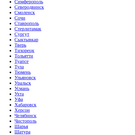
Симферополь
Северодвинск
Смоленск
Сочи
Ставрополь
Стерлитамак
Сургут
Сыктывкар
Тверь
Тихорецк
Тольятти
Туапсе
Тула
Тюмень
Ульяновск
Уральск
Усмань
Ухта
Уфа
Хабаровск
Херсон
Челябинск
Чистополь
Шарья
Шатура