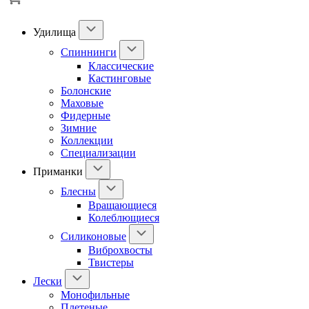
Удилища
Спиннинги
Классические
Кастинговые
Болонские
Маховые
Фидерные
Зимние
Коллекции
Специализации
Приманки
Блесны
Вращающиеся
Колеблющиеся
Силиконовые
Виброхвосты
Твистеры
Лески
Монофильные
Плетеные