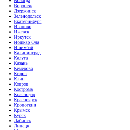
Вологда
Воронеж
Дзержинск
Зеленодольск
Екатеринбург
Иваново
Ижевск
Иркутск
Йошкар-Ола
Ишимбай
Калининград
Калуга
Казань
Кемерово
Киров
Клин
Ковров
Кострома
Краснодар
Красноярск
Кропоткин
Крымск
Курск
Лабинск
Липецк