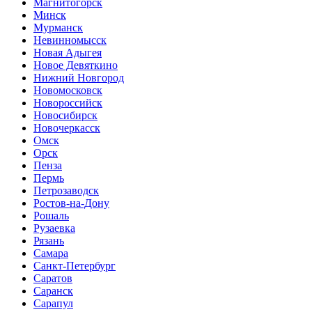
Магнитогорск
Минск
Мурманск
Невинномысск
Новая Адыгея
Новое Девяткино
Нижний Новгород
Новомосковск
Новороссийск
Новосибирск
Новочеркасск
Омск
Орск
Пенза
Пермь
Петрозаводск
Ростов-на-Дону
Рошаль
Рузаевка
Рязань
Самара
Санкт-Петербург
Саратов
Саранск
Сарапул