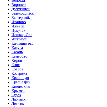
Вологда
Воронеж
Дзержинск
Зеленодольск
Екатеринбург
Иваново
Ижевск
Иркутск
Йошкар-Ола
Ишимбай
Калининград
Калуга
Казань
Кемерово
Киров
Клин
Ковров
Кострома
Краснодар
Красноярск
Кропоткин
Крымск
Курск
Лабинск
Липецк