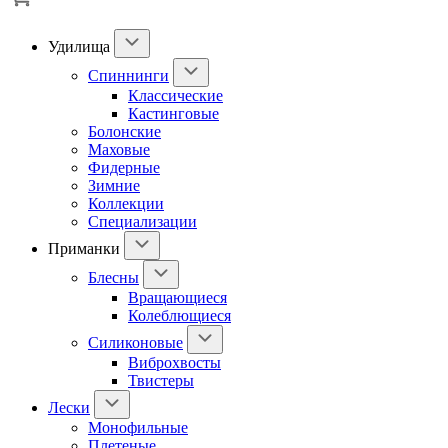
Удилища
Спиннинги
Классические
Кастинговые
Болонские
Маховые
Фидерные
Зимние
Коллекции
Специализации
Приманки
Блесны
Вращающиеся
Колеблющиеся
Силиконовые
Виброхвосты
Твистеры
Лески
Монофильные
Плетеные