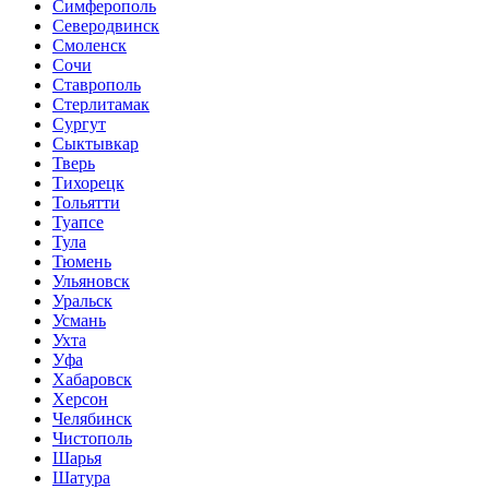
Симферополь
Северодвинск
Смоленск
Сочи
Ставрополь
Стерлитамак
Сургут
Сыктывкар
Тверь
Тихорецк
Тольятти
Туапсе
Тула
Тюмень
Ульяновск
Уральск
Усмань
Ухта
Уфа
Хабаровск
Херсон
Челябинск
Чистополь
Шарья
Шатура