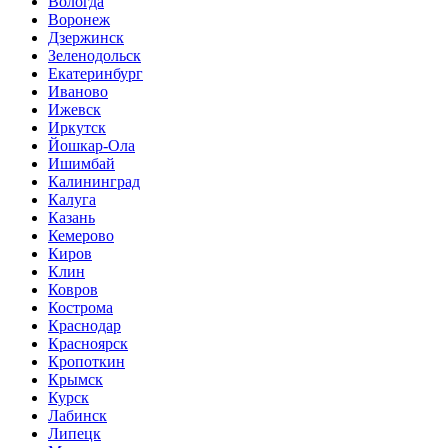
Вологда
Воронеж
Дзержинск
Зеленодольск
Екатеринбург
Иваново
Ижевск
Иркутск
Йошкар-Ола
Ишимбай
Калининград
Калуга
Казань
Кемерово
Киров
Клин
Ковров
Кострома
Краснодар
Красноярск
Кропоткин
Крымск
Курск
Лабинск
Липецк