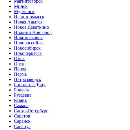
Магнитогорск
Минск
Мурманск
Невинномысск
Новая Адыгея
Новое Девяткино
Нижний Новгород
Новомосковск
Новороссийск
Новосибирск
Новочеркасск
Омск
Орск
Пенза
Пермь
Петрозаводск
Ростов-на-Дону
Рошаль
Рузаевка
Рязань
Самара
Санкт-Петербург
Саратов
Саранск
Сарапул