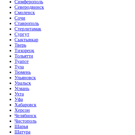
Симферополь
Северодвинск
Смоленск
Сочи
Ставрополь
Стерлитамак
Сургут
Сыктывкар
Тверь
Тихорецк
Тольятти
Туапсе
Тула
Тюмень
Ульяновск
Уральск
Усмань
Ухта
Уфа
Хабаровск
Херсон
Челябинск
Чистополь
Шарья
Шатура