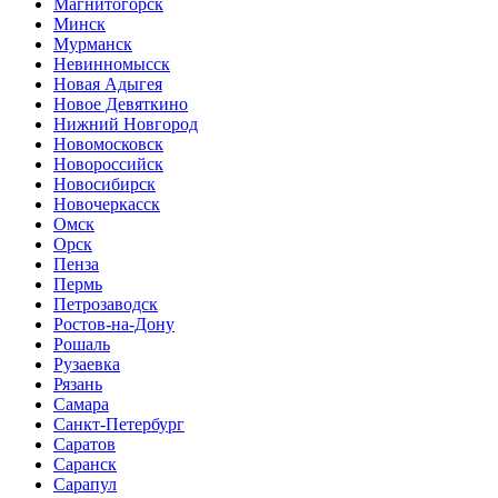
Магнитогорск
Минск
Мурманск
Невинномысск
Новая Адыгея
Новое Девяткино
Нижний Новгород
Новомосковск
Новороссийск
Новосибирск
Новочеркасск
Омск
Орск
Пенза
Пермь
Петрозаводск
Ростов-на-Дону
Рошаль
Рузаевка
Рязань
Самара
Санкт-Петербург
Саратов
Саранск
Сарапул