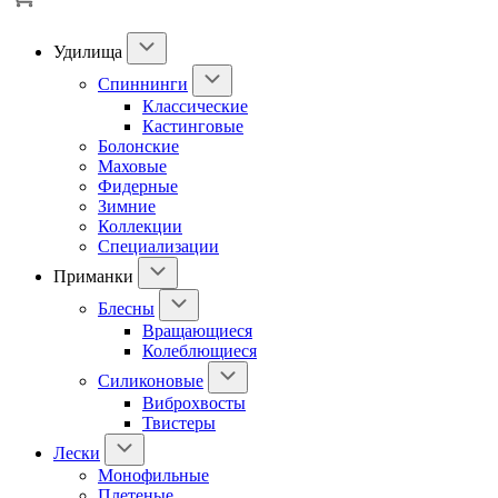
Удилища
Спиннинги
Классические
Кастинговые
Болонские
Маховые
Фидерные
Зимние
Коллекции
Специализации
Приманки
Блесны
Вращающиеся
Колеблющиеся
Силиконовые
Виброхвосты
Твистеры
Лески
Монофильные
Плетеные