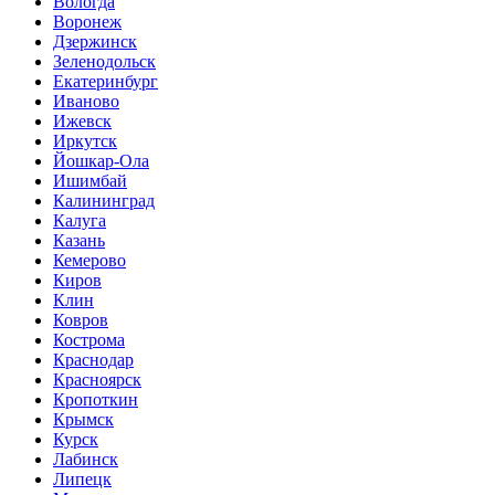
Вологда
Воронеж
Дзержинск
Зеленодольск
Екатеринбург
Иваново
Ижевск
Иркутск
Йошкар-Ола
Ишимбай
Калининград
Калуга
Казань
Кемерово
Киров
Клин
Ковров
Кострома
Краснодар
Красноярск
Кропоткин
Крымск
Курск
Лабинск
Липецк