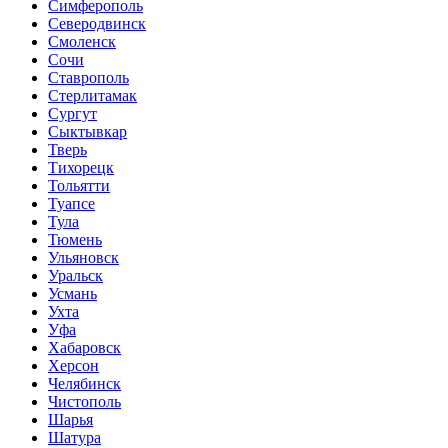
Симферополь
Северодвинск
Смоленск
Сочи
Ставрополь
Стерлитамак
Сургут
Сыктывкар
Тверь
Тихорецк
Тольятти
Туапсе
Тула
Тюмень
Ульяновск
Уральск
Усмань
Ухта
Уфа
Хабаровск
Херсон
Челябинск
Чистополь
Шарья
Шатура