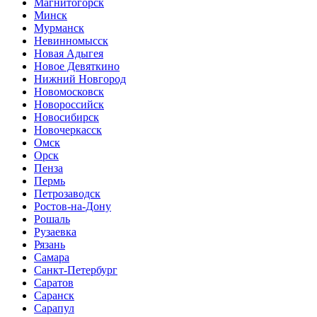
Магнитогорск
Минск
Мурманск
Невинномысск
Новая Адыгея
Новое Девяткино
Нижний Новгород
Новомосковск
Новороссийск
Новосибирск
Новочеркасск
Омск
Орск
Пенза
Пермь
Петрозаводск
Ростов-на-Дону
Рошаль
Рузаевка
Рязань
Самара
Санкт-Петербург
Саратов
Саранск
Сарапул