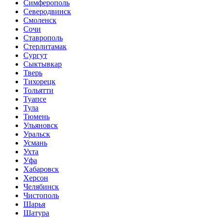
Симферополь
Северодвинск
Смоленск
Сочи
Ставрополь
Стерлитамак
Сургут
Сыктывкар
Тверь
Тихорецк
Тольятти
Туапсе
Тула
Тюмень
Ульяновск
Уральск
Усмань
Ухта
Уфа
Хабаровск
Херсон
Челябинск
Чистополь
Шарья
Шатура