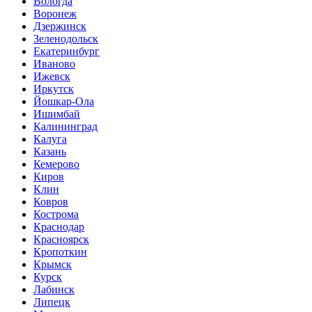
Вологда
Воронеж
Дзержинск
Зеленодольск
Екатеринбург
Иваново
Ижевск
Иркутск
Йошкар-Ола
Ишимбай
Калининград
Калуга
Казань
Кемерово
Киров
Клин
Ковров
Кострома
Краснодар
Красноярск
Кропоткин
Крымск
Курск
Лабинск
Липецк