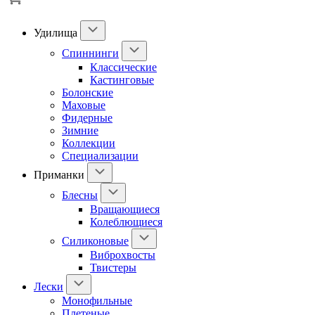
Удилища
Спиннинги
Классические
Кастинговые
Болонские
Маховые
Фидерные
Зимние
Коллекции
Специализации
Приманки
Блесны
Вращающиеся
Колеблющиеся
Силиконовые
Виброхвосты
Твистеры
Лески
Монофильные
Плетеные