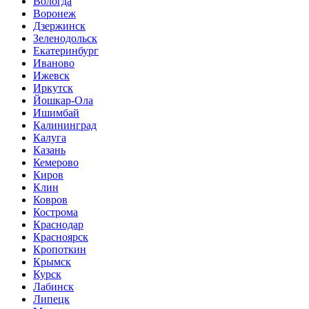
Вологда
Воронеж
Дзержинск
Зеленодольск
Екатеринбург
Иваново
Ижевск
Иркутск
Йошкар-Ола
Ишимбай
Калининград
Калуга
Казань
Кемерово
Киров
Клин
Ковров
Кострома
Краснодар
Красноярск
Кропоткин
Крымск
Курск
Лабинск
Липецк