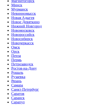
Магнитогорск
Минск
Мурманск
Невинномысск
Новая Адыгея
Новое Девяткино
Нижний Новгород
Новомосковск
Новороссийск
Новосибирск
Новочеркасск
Омск
Орск
Пенза
Пермь
Петрозаводск
Ростов-на-Дону
Рошаль
Рузаевка
Рязань
Самара
Санкт-Петербург
Саратов
Саранск
Сарапул