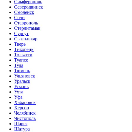
Симферополь
Северодвинск
Смоленск
Сочи
Ставрополь
Стерлитамак
Сургут
Сыктывкар
Тверь
Тихорецк
Тольятти
Туапсе
Тула
Тюмень
Ульяновск
Уральск
Усмань
Ухта
Уфа
Хабаровск
Херсон
Челябинск
Чистополь
Шарья
Шатура