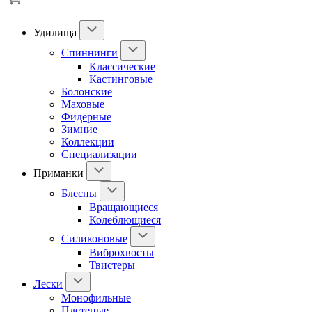
Удилища
Спиннинги
Классические
Кастинговые
Болонские
Маховые
Фидерные
Зимние
Коллекции
Специализации
Приманки
Блесны
Вращающиеся
Колеблющиеся
Силиконовые
Виброхвосты
Твистеры
Лески
Монофильные
Плетеные