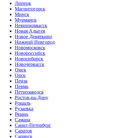
Липецк
Магнитогорск
Минск
Мурманск
Невинномысск
Новая Адыгея
Новое Девяткино
Нижний Новгород
Новомосковск
Новороссийск
Новосибирск
Новочеркасск
Омск
Орск
Пенза
Пермь
Петрозаводск
Ростов-на-Дону
Рошаль
Рузаевка
Рязань
Самара
Санкт-Петербург
Саратов
Саранск