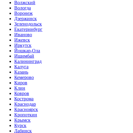
Волжский
Вологда
Воронеж
Дзержинск
Зеленодольск
Екатеринбург
Иваново
Ижевск
Иркутск
Йошкар-Ола
Ишимбай
Калининград
Калуга
Казань
Кемерово
Киров
Клин
Ковров
Кострома
Краснодар
Красноярск
Кропоткин
Крымск
Курск
Лабинск