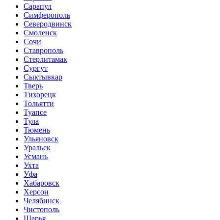
Сарапул
Симферополь
Северодвинск
Смоленск
Сочи
Ставрополь
Стерлитамак
Сургут
Сыктывкар
Тверь
Тихорецк
Тольятти
Туапсе
Тула
Тюмень
Ульяновск
Уральск
Усмань
Ухта
Уфа
Хабаровск
Херсон
Челябинск
Чистополь
Шарья