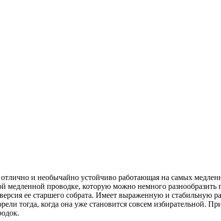
а, отлично и необычайно устойчиво работающая на самых медленн
ой медленной проводке, которую можно немного разнообразить п
я версия ее старшего собрата. Имеет выраженную и стабильную р
ели тогда, когда она уже становится совсем избирательной. Пр
родок.