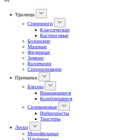
Удилища
Спиннинги
Классические
Кастинговые
Болонские
Маховые
Фидерные
Зимние
Коллекции
Специализации
Приманки
Блесны
Вращающиеся
Колеблющиеся
Силиконовые
Виброхвосты
Твистеры
Лески
Монофильные
Плетеные