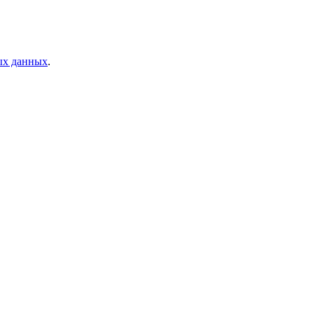
ых данных
.