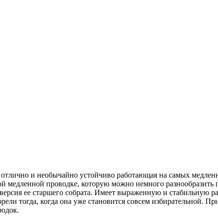
а, отлично и необычайно устойчиво работающая на самых медленн
ой медленной проводке, которую можно немного разнообразить п
я версия ее старшего собрата. Имеет выраженную и стабильную р
ели тогда, когда она уже становится совсем избирательной. Пр
родок.