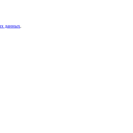
ых данных
.