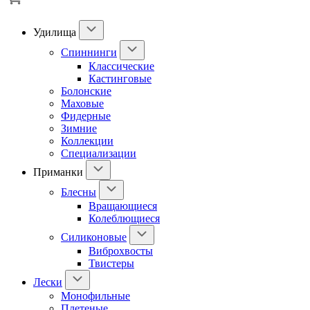
Удилища
Спиннинги
Классические
Кастинговые
Болонские
Маховые
Фидерные
Зимние
Коллекции
Специализации
Приманки
Блесны
Вращающиеся
Колеблющиеся
Силиконовые
Виброхвосты
Твистеры
Лески
Монофильные
Плетеные