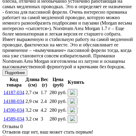
блесна, отлично и необычайно устойчиво работающая на
самых медленных проводках. Это и определяет ее назначение
- блесна для пассивной форели. Очень интересно приманка
работает на самой медленной проводке, которую можно
немного разнообразить подбросами и паузами (Morgan весьма
интересно «сыплется»). Norstream Area Morgan 1.7 г – Еще
более миниатюрная и легкая версия ее старшего собрата.
Имеет выраженную и стабильную работу на самой медленной
проводке, фактически на месте. Это и обуславливает ее
применение – «вымучивание» пассивной форели тогда, когда
она уже становится совсем избирательной. Приманки
Norstream Area Morgan изготовлены из латуни и оснащены
высококачественной фурнитурой и крючками без бородок.
Подробнее
Код
Длина
Вес
Цена
Купить
товара
(см)
(г)
(руб)
14187-034
2,7 см
1.7
280 руб.
14188-034
2,9 см
2.4
280 руб.
14590-034
3,2 см
4.2
280 руб.
14589-034
3,2 см
3
280 руб.
Отзывы 0
Отзывов еще нет, ваш может стать первым!