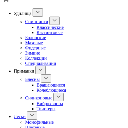
Удилища
Спиннинги
Классические
Кастинговые
Болонские
Маховые
Фидерные
Зимние
Коллекции
Специализации
Приманки
Блесны
Вращающиеся
Колеблющиеся
Силиконовые
Виброхвосты
Твистеры
Лески
Монофильные
Плетеные