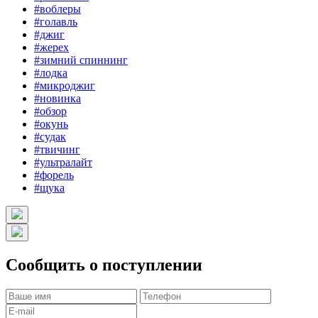
#воблеры
#голавль
#джиг
#жерех
#зимний спиннинг
#лодка
#микроджиг
#новинка
#обзор
#окунь
#судак
#твичинг
#ультралайт
#форель
#щука
Сообщить о поступлении